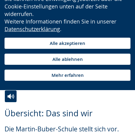
Cookie-Einstellungen unten auf der Seite
widerrufen.
Weitere Informationen finden Sie in unserer
Datenschutzerklärung
.
Alle akzeptieren
Alle ablehnen
Mehr erfahren
Zur
Aktiviere
Ein
Übersicht: Das sind wir
Leichten
Audio-
Video
Sprache
Unterstützung.
in
Die Martin-Buber-Schule stellt sich vor.
wechseln.
Deutscher