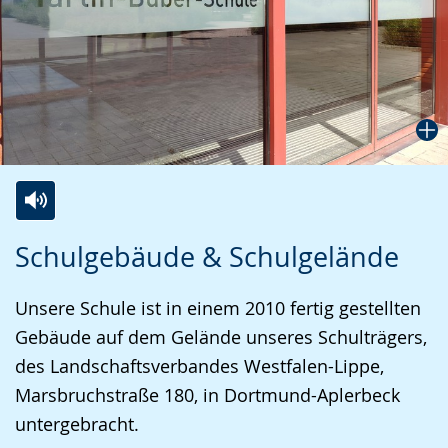
Zur
Aktiviere
Ein
Schulgebäude & Schulgelände
Leichten
Audio-
Video
Sprache
Unterstützung.
in
Unsere Schule ist in einem 2010 fertig gestellten
wechseln.
Deutscher
Gebäude auf dem Gelände unseres Schulträgers,
Gebärdensprache
des Landschaftsverbandes Westfalen-Lippe,
wird
Marsbruchstraße 180, in Dortmund-Aplerbeck
angezeigt.
untergebracht.